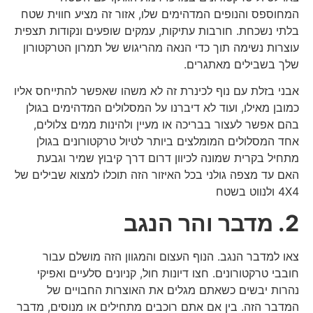
המחוספס והנופים המדהימים שלו, אזור זה מציע חווית שטח
בלתי נשכחת. חורבות עתיקות, עמקים שופעים ונקודות תצפית
עוצרות נשימה תוך כדי הנאה מהריגוש של תמרון הטרקטורון
שלך בשבילים מאתגרים.
אבני בזלת עם נוף לכינרת זה לא משהו שאפשר להתייחס אליו
כמובן מאילו, ועוד לא דיברנו על המסלולים המדהימים בגולן
בהם אפשר לעצור בבריכה או מעיין ולהינות ממים צלולים,
אחד המסלולים המומלצים ביותר לטיול טרקטורונים בגולן
מתחיל בקרית שמונה לכיוון דרום דרך קיבוץ שמיר וגבעת
האם עד מצפה גולני בכל האיזור הזה תוכלו למצוא שבילים של
4X4 ולנווט בשטח
2. מדבר והר הנגב
צאו למדבר הנגב. הנוף העצום והמגוון הזה מושלם עבור
חובבי טרקטורונים. חצו דיונות חול, קניונים סלעיים ואפיקי
נהרות יבשים כשאתם מגלים את האוצרות החבויים של
המדבר הזה. בין אם אתם רוכבים מתחילים או מנוסים, מדבר