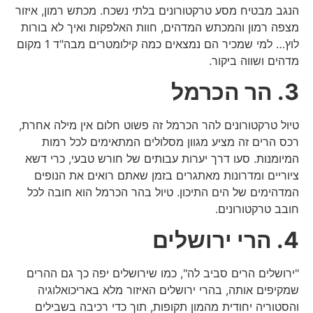
הנגב מבטיח מסע טרקטורונים בלתי נשכח. מכתש רמון, איזור
מצפה רמון והמכתש המדהים, חוות האלפקות ואיך לא בורות
לוץ… למי שמכיר הם נמצאים כמה קילומטרים מבה"ד 1 מקום
מדהים ושווה ביקור.
3. הר הכרמל
טיול טרקטורונים להר הכרמל זה פשוט חלום אין מילה אחרת,
רכס הרים זה מציע מגוון מסלולים המתאימים לכל רמות
המיומנות. סעו דרך יערות עבותים של חורש טבעי, כרי דשא
ציוריים ומדרונות מאתגרים בזמן שאתם רואים את הנופים
המדהימים של הים התיכון. טיול בהר הכרמל הוא חובה לכל
חובב טרקטורונים.
4. הרי ירושלים
"ירושלים הרים סביב לה", כמו שירושלים יפה כך גם ההרים
שמקיפים אותה, בהרי ירושלים האיזור מלא באריכואלוגיה
והסטוריה יחודית מהמון תקופות, תוך כדי רכיבה בשבילים