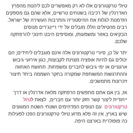
טיולי טרקטורונים אלו לא רק מאפשרים לכם ליהנות מהפרץ
האדרנלין של רכיבה בשטחים טרשיים, אלא שהם גם מספקים
הזדמנות לגלות את ההיסטוריה והתרבות העשירה של ישראל.
רבים מהטיולים הללו מובלים על ידי ריינג'רים מנוסים
הבקיאים באזור ומשמעותו, ומוסיפים היבט חינוכי להרפתקה
שלכם.
יתר על כן, סיורי טרקטורונים אלה אינם מוגבלים ליחידים; הם
יכולים גם להיות אופציה מצוינת לקבוצות, כגון אירועי גיבוש
ארגוניים או ימי גיבוש לחברים ומשפחות. תחושת האחווה
וההתרגשות המשותפת שמקורה בחקר השממה ביחד תיצור
זיכרונות מתמשכים.
אז, בין אם אתם מחפשים הרפתקה מלאה אדרנלין או דרך
ייחודית ליצור קשר חזק יותר עם חברים, לצאת ל
טיול
טרקטורונים
עם הנופים המדהימים ושטחי השטח המגוונים
שיש בארץ, אין זה פלא מדוע טיולי טרקטורונים הפכו לפעילות
כה פופולרית בארצנו היפה.