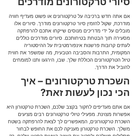
סיורי טרקטורונים מודרכים
אם אתה חדש ברכיבה על טרקטורונים או פשוט מעדיף חוויה
מודרכת, שקול להזמין סיור טרקטורונים מודרך. סיורים אלו
מובלים על ידי מדריכים מנוסים שייקחו אתכם להרפתקה
מסעירה תוך הבטחת בטיחותכם. סיורים מודרכים כוללים
לעתים קרובות פרשנות אינפורמטיבית על ההיסטוריה
המקומית, התרבות והסביבה הטבעית, מה שמשפר את חווית
טיול הטרקטורונים הכוללת שלך. שבו, הירגעו ותנו למומחים
להוביל את הדרך.
השכרת טרקטורונים – איך
הכי נכון לעשות זאת?
אם אתם מעדיפים לחקור בקצב שלכם, השכרת טרקטורון היא
אפשרות מצוינת. מפעילי טיולי טרקטורונים רבים מציעים
השכרת טרקטורונים, המאפשרים לך לצאת להרפתקה בשטח
משלך. השכרת טרקטורון מעניקה לכם את החופש לבחור
מסלולים משלכם ולחקור את האזור בשעות הפנאי שלכם. רק