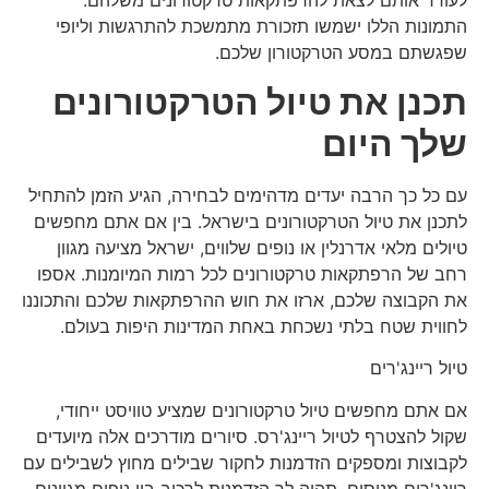
לעורר אותם לצאת להרפתקאות טרקטורונים משלהם.
התמונות הללו ישמשו תזכורת מתמשכת להתרגשות וליופי
שפגשתם במסע הטרקטורון שלכם.
תכנן את טיול הטרקטורונים
שלך היום
עם כל כך הרבה יעדים מדהימים לבחירה, הגיע הזמן להתחיל
לתכנן את טיול הטרקטורונים בישראל. בין אם אתם מחפשים
טיולים מלאי אדרנלין או נופים שלווים, ישראל מציעה מגוון
רחב של הרפתקאות טרקטורונים לכל רמות המיומנות. אספו
את הקבוצה שלכם, ארזו את חוש ההרפתקאות שלכם והתכוננו
לחווית שטח בלתי נשכחת באחת המדינות היפות בעולם.
טיול ריינג'רים
אם אתם מחפשים טיול טרקטורונים שמציע טוויסט ייחודי,
שקול להצטרף לטיול ריינג'רס. סיורים מודרכים אלה מיועדים
לקבוצות ומספקים הזדמנות לחקור שבילים מחוץ לשבילים עם
ריינג'רים מנוסים. תהיה לך הזדמנות לרכוב בין נופים מגוונים,