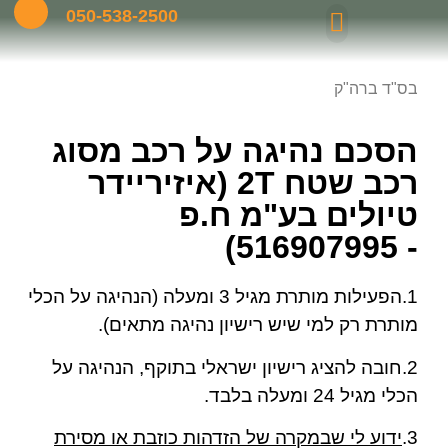
050-538-2500
בס"ד ברה"ק
חץ וקשת ביער
פעילות ODT
טיולי טרקטורונים במרכז
ימי גיבוש והפקות
מאמרים ועדכונים מהשטח
חוויה קולינרית
טיולי ריינג'רים
הסכם נהיגה על רכב מסוג
רכב שטח 2T (איזיריידר
טיולים בע"מ ח.פ
- 516907995)
1.הפעילות מותרת מגיל 3 ומעלה (הנהיגה על הכלי
מותרת רק למי שיש רישיון נהיגה מתאים).
2.חובה להציג רישיון ישראלי בתוקף, הנהיגה על
הכלי מגיל 24 ומעלה בלבד.
3.
ידוע לי שבמקרה של הזדהות כוזבת או מסירת